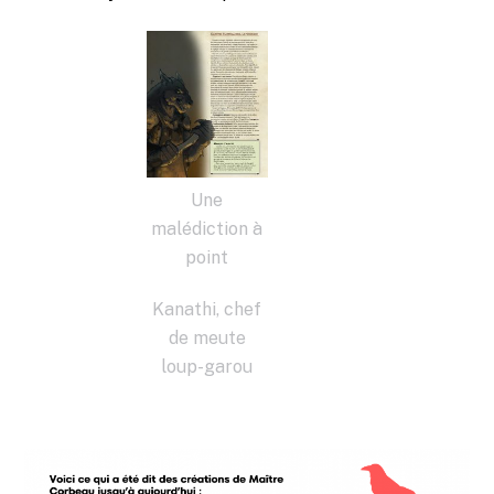
Une
malédiction à
point
Kanathi, chef
de meute
loup-garou